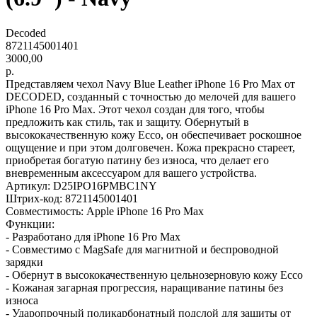
Decoded
8721145001401
3000,00
р.
Представляем чехол Navy Blue Leather iPhone 16 Pro Max от
DECODED, созданный с точностью до мелочей для вашего
iPhone 16 Pro Max. Этот чехол создан для того, чтобы
предложить как стиль, так и защиту. Обернутый в
высококачественную кожу Ecco, он обеспечивает роскошное
ощущение и при этом долговечен. Кожа прекрасно стареет,
приобретая богатую патину без износа, что делает его
вневременным аксессуаром для вашего устройства.
Артикул: D25IPO16PMBC1NY
Штрих-код: 8721145001401
Совместимость: Apple iPhone 16 Pro Max
Функции:
- Разработано для iPhone 16 Pro Max
- Совместимо с MagSafe для магнитной и беспроводной
зарядки
- Обернут в высококачественную цельнозерновую кожу Ecco
- Кожаная загарная прогрессия, наращивание патины без
износа
- Ударопрочный поликарбонатный подслой для защиты от