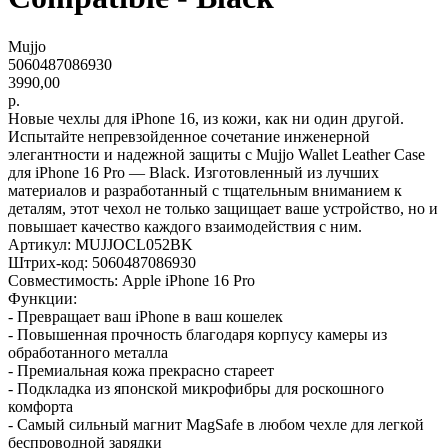
Mujjo
5060487086930
3990,00
р.
Новые чехлы для iPhone 16, из кожи, как ни один другой.
Испытайте непревзойденное сочетание инженерной
элегантности и надежной защиты с Mujjo Wallet Leather Case
для iPhone 16 Pro — Black. Изготовленный из лучших
материалов и разработанный с тщательным вниманием к
деталям, этот чехол не только защищает ваше устройство, но и
повышает качество каждого взаимодействия с ним.
Артикул: MUJJOCL052BK
Штрих-код: 5060487086930
Совместимость: Apple iPhone 16 Pro
Функции:
- Превращает ваш iPhone в ваш кошелек
- Повышенная прочность благодаря корпусу камеры из
обработанного металла
- Премиальная кожа прекрасно стареет
- Подкладка из японской микрофибры для роскошного
комфорта
- Самый сильный магнит MagSafe в любом чехле для легкой
беспроводной зарядки